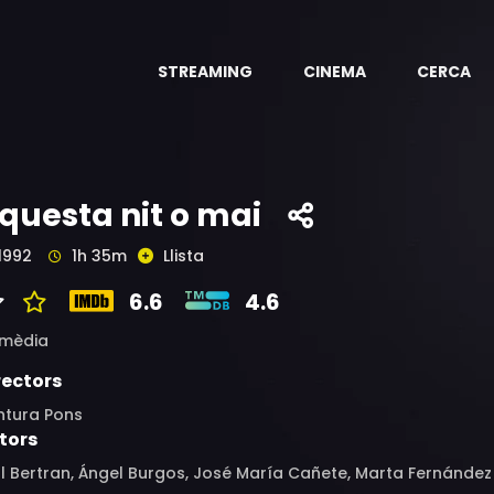
STREAMING
CINEMA
CERCA
questa nit o mai
1992
1h 35m
Llista
6.6
4.6
mèdia
rectors
ntura Pons
tors
ll Bertran, Ángel Burgos, José María Cañete, Marta Fernánde