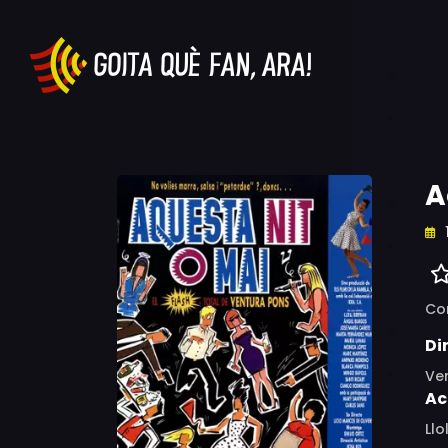
A
Co
Di
Ve
Ac
Llo