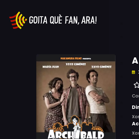
A
Co
Di
Xo
Ac
Xo