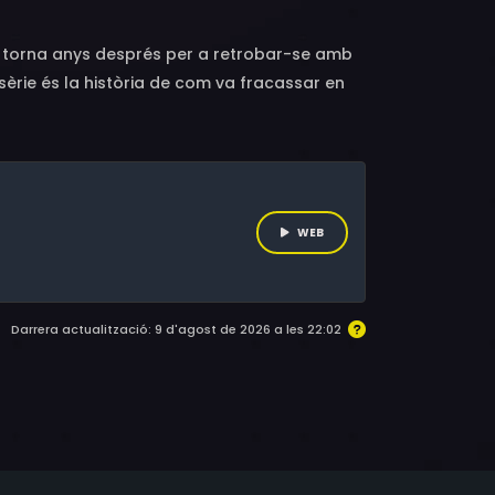
a, torna anys després per a retrobar-se amb
 sèrie és la història de com va fracassar en
 turisme en “Archibald in València”.
WEB
Darrera actualització: 9 d'agost de 2026 a les 22:02