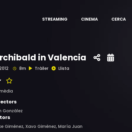
STREAMING
CINEMA
CERCA
rchibald in Valencia
2012
8m
Tràiler
Llista
mèdia
rectors
n Gonzàlez
tors
xe Giménez, Xavo Giménez, María Juan