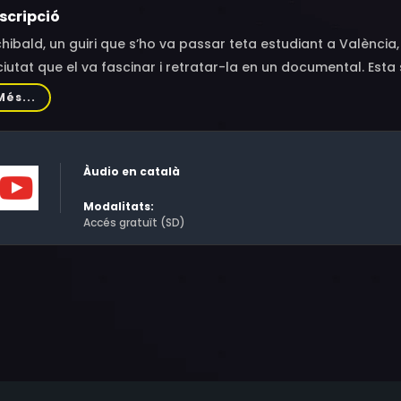
scripció
hibald, un guiri que s’ho va passar teta estudiant a Valènci
ciutat que el va fascinar i retratar-la en un documental. Esta
ntent, o no, segons amb quines ulleres ho mires. Humor, amor i
Més...
Àudio en català
Modalitats:
Accés gratuït (SD)