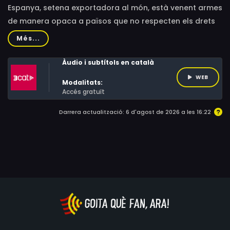
Espanya, setena exportadora al món, està venent armes
de manera opaca a països que no respecten els drets
humans en contra de la legislació internacional. És el
Més...
cas de l'Aràbia Saudita, que bombardeja el Iemen des
de fa set anys.
Àudio i subtítols en català
WEB
Modalitats:
Accés gratuït
Darrera actualització: 6 d'agost de 2026 a les 16:22