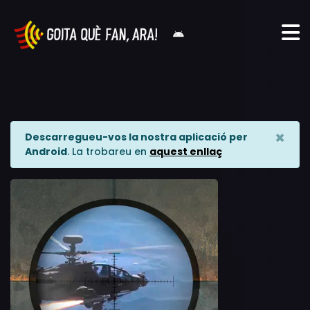
×
Descarregueu-vos la nostra aplicació per
Android
. La trobareu en
aquest enllaç