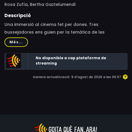
Rosa Zufía, Bertha Gaztelumendi
Descripció
Una immersió al cinema fet per dones. Tres
bussejadores ens guien per la temàtica de les
pel·lícules, la mirada, els somnis, els esforços per tirar
Més...
endavant i, sobretot, la seva aportació al cinema.
Protagonitzada per cineastes basques però amb una
No disponible a cap plataforma de
visió universal del tema, la pel·lícula ens descobreix un
streaming
món desconegut.
Darrera actualització: 9 d'agost de 2026 a les 06:07