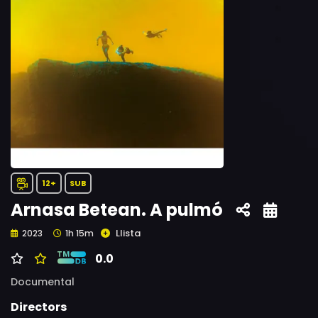
12+
SUB
Arnasa Betean. A pulmó
Llista
2023
1h 15m
0.0
Documental
Directors