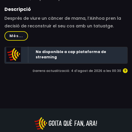
Descripció
Després de viure un càncer de mama, l’Ainhoa pren la
decisió de reconstruir el seu cos amb un tatuatge.
Documental centrat en els cossos i en els canvis que
Més...
aquests pateixen, amb la malaltia i la mort com a part
de la vida.
No disponible a cap plataforma de
streaming
Darrera actualització: 4 d'agost de 2026 a les 00:30