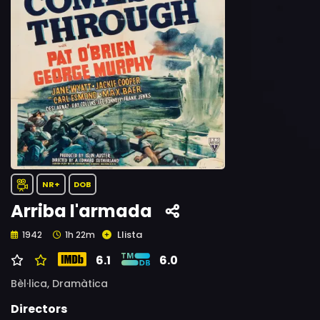
NR+
DOB
Arriba l'armada
Llista
1942
1h 22m
6.1
6.0
Bèl·lica,
Dramàtica
Directors