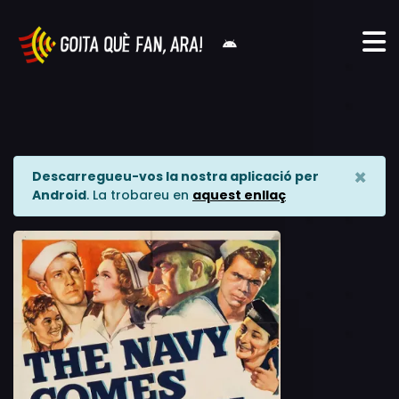
×
Descarregueu-vos la nostra aplicació per
Android
. La trobareu en
aquest enllaç