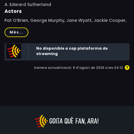
A. Edward Sutherland
Actors
Pat O’Brien, George Murphy, Jane Wyatt, Jackie Cooper,
Carl Esmond, Max Baer, Desi Arnaz, Ray Collins, Franklin D.
Més...
Roosevelt, Lee Bonnell, Frank Jenks, John McGuire, Frank
Fenton, Joey Ray, Marten Lamont
No disponible a cap plataforma de
streaming
Darrera actualització: 8 d'agost de 2026 a les 04:12