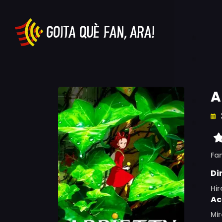
A
Fa
Di
Hi
Ac
Mir