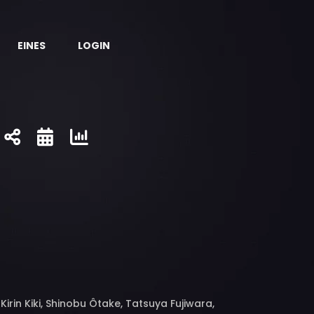
EINES
LOGIN
irin Kiki, Shinobu Ôtake, Tatsuya Fujiwara,