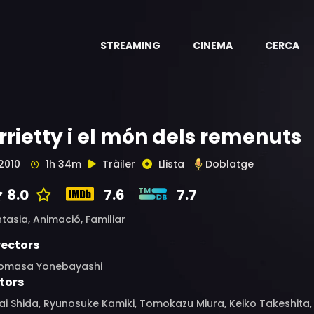
STREAMING
CINEMA
CERCA
rrietty i el món dels remenuts
2010
1h 34m
Tràiler
Llista
Doblatge
8.0
7.6
7.7
ntasia,
Animació,
Familiar
rectors
romasa Yonebayashi
tors
ai Shida, Ryunosuke Kamiki, Tomokazu Miura, Keiko Takeshita, K