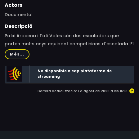
Actors
Documental
Descripció
Patxi Arocena i Toti Vales són dos escaladors que
porten molts anys equipant competicions d´escalada. El
documental els segueix en la seva feina de creació de
Més...
les vies pel Campionat del Món de Gijón.
No disponible a cap plataforma de
streaming
Darrera actualització: 1 d'agost de 2026 a les 16:18