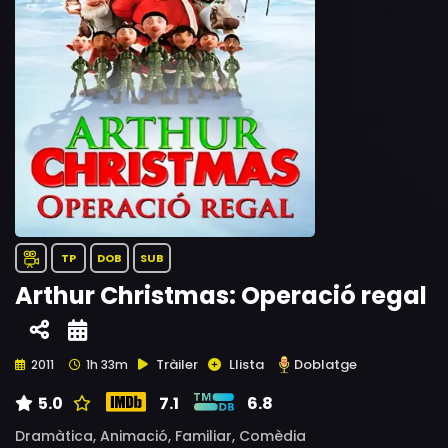
TP
DOB
SUB
Arthur Christmas: Operació regal
Tràiler
Llista
Doblatge
2011
1h 33m
5.0
7.1
6.8
Dramàtica,
Animació,
Familiar,
Comèdia