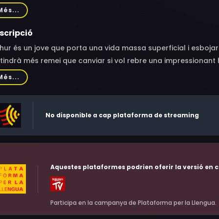
n Wagner, Christina Jacquelyn Calph, John Hodgman, Murphy G
Més...
it, Evander Holyfield, Robert Clohessy, Ed Herbstman, Jared 
loy, Nigel Barker, Tuffy Questell, Sara Chase, Ali Reza, Brian
scripció
nk Fisher, Debbie Lee Jones, Pascal Yen-Pfister, Dylan Clark Ma
hur és un jove que porta una vida massa superficial i esboja
ster, Ed Jewett, John Carrafa, Jennie Eisenhower, Sean Tarjyo
tindrà més remei que canviar si vol rebre una impressionant h
nstein, Jackson Nicoll, Devin Almonte, Jamie Choi, Tatsumi R
 s'haurà de casar. A partir de llavors inicia un estrany perip
Més...
andonar la vida que portava abans o la podrà emmotllar a la
No disponible a cap plataforma de streaming
Aquestes plataformes podrien oferir la versió en c
Participa en la campanya de Plataforma per la Llengua.