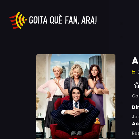
A
Co
Di
Ja
Ac
Rus