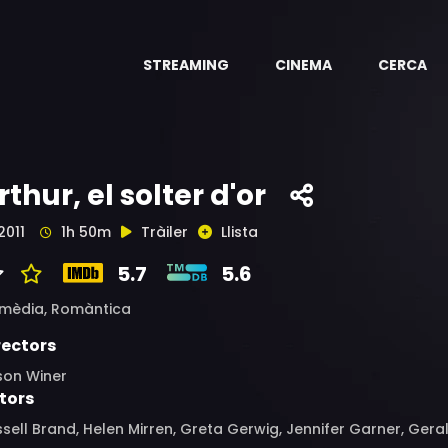
STREAMING
CINEMA
CERCA
rthur, el solter d'or
2011
1h 50m
Tràiler
Llista
5.7
5.6
mèdia,
Romàntica
rectors
son Winer
tors
sell Brand, Helen Mirren, Greta Gerwig, Jennifer Garner, Gera