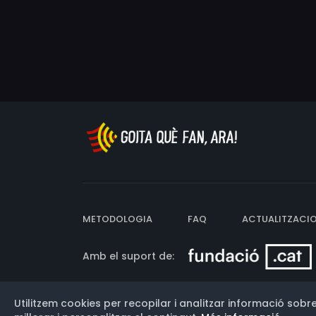
METODOLOGIA
FAQ
ACTUALITZACI
Amb el suport de:
Utilitzem cookies per recopilar i analitzar informació sobre
Versió: 3.13.0.202607011342