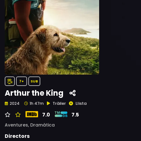
7+
SUB
Arthur the King
Tràiler
Llista
2024
1h 47m
7.0
7.5
Aventures,
Dramàtica
Directors