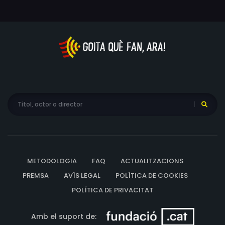
Marie. La investigació es complicarà encara més amb el
presumpte suïcidi d'algú del cercle d'amistats de la
Marie que deixa una nota declarant-se culpable de
l'enverinament.
METODOLOGIA
FAQ
ACTUALITZACIONS
PREMSA
AVÍS LEGAL
POLÍTICA DE COOKIES
POLÍTICA DE PRIVACITAT
Amb el suport de: