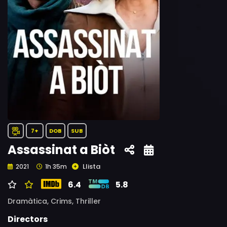
7+
DOB
SUB
Assassinat a Biòt
Llista
2021
1h 35m
6.4
5.8
Dramàtica,
Crims,
Thriller
Directors