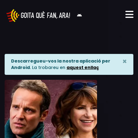
×
Descarregueu-vos la nostra aplicació per
Android
. La trobareu en
aquest enllaç