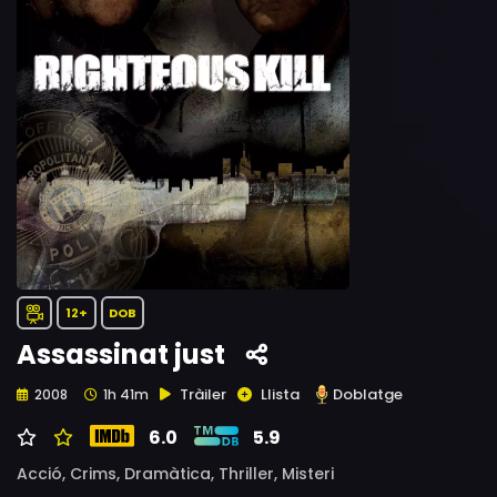
12+
DOB
Assassinat just
Tràiler
Llista
Doblatge
2008
1h 41m
6.0
5.9
Acció,
Crims,
Dramàtica,
Thriller,
Misteri