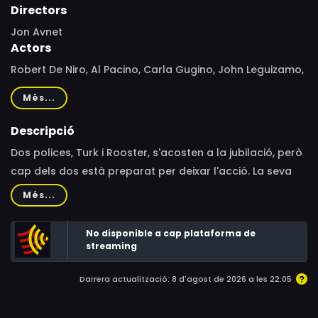
Directors
Jon Avnet
Actors
Robert De Niro, Al Pacino, Carla Gugino, John Leguizamo,
50 Cent, Donnie Wahlberg, Brian Dennehy, Trilby Glover,
Més...
Melissa Leo, Sterling K. Brown, Shirly Brener, Rob Dyrdek,
Liza Colón-Zayas, Oleg Taktarov, Saidah Arrika Ekulona,
Descripció
Mia Barron, Terrell J. Ramsey, Malachy McCourt, Ajay
Dos polices, Turk i Rooster, s'acosten a la jubilació, però
Naidu, Terry Serpico, Frank John Hughes, Alan
cap dels dos està preparat per deixar l'acció. La seva
Blumenfeld, Barry Primus, Andre B. Blake, John
darrera feina serà investigar l'assassinat d'un conegut
Més...
Cenatiempo, Judy Del Giudice, Bryan Chatlien, Merritt
proxeneta, que sembla que té relació amb un antic cas
Wever, Tyrone Smith, Katarzyna Wolejnio, Kimberly
que tots dos havien resolt en el passat.
No disponible a cap plataforma de
Dorsey, Kimberly Magness, Alan Rosenberg, Jim Jones,
streaming
Jeffrey Mowery
Darrera actualització: 8 d'agost de 2026 a les 22:05