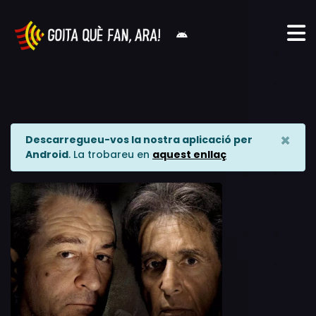
×
Descarregueu-vos la nostra aplicació per
Android
. La trobareu en
aquest enllaç