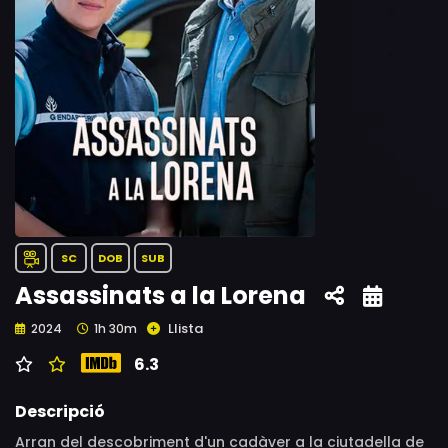
SC
DOB
SUB
Assassinats a la Lorena
Llista
2024
1h 30m
6.3
Descripció
Arran del descobriment d'un cadàver a la ciutadella de