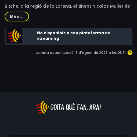
Bitche, a la regió de la Lorena, el tinent Nicolas Muller és
enviat al lloc per fer-se càrrec de la investigació.
Més...
L'acompanya una agent en pràctiques, que li resultarà
més familiar del que es pensava. Tots els indicis situen el
No disponible a cap plataforma de
crim a la cristalleria que dirigeixen el seu pare i la seva
streaming
germana. Una herència familiar de la qual ha preferit
Darrera actualització: 8 d'agost de 2026 a les 01:41
distanciar-se.