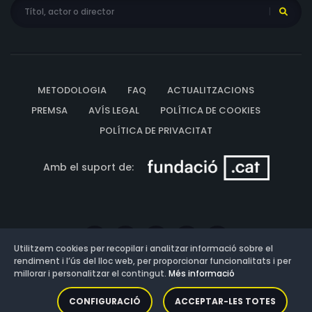
METODOLOGIA
FAQ
ACTUALITZACIONS
PREMSA
AVÍS LEGAL
POLÍTICA DE COOKIES
POLÍTICA DE PRIVACITAT
Amb el suport de:
Utilitzem cookies per recopilar i analitzar informació sobre el
rendiment i l’ús del lloc web, per proporcionar funcionalitats i per
millorar i personalitzar el contingut.
Més informació
Versió: 3.13.0.202607011342
CONFIGURACIÓ
ACCEPTAR-LES TOTES