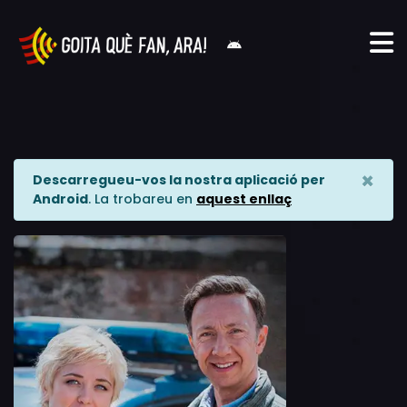
×
Descarregueu-vos la nostra aplicació per
Android
. La trobareu en
aquest enllaç