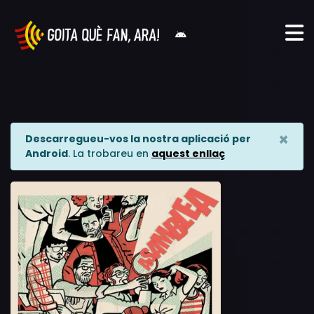
×
Descarregueu-vos la nostra aplicació per
Android
. La trobareu en
aquest enllaç