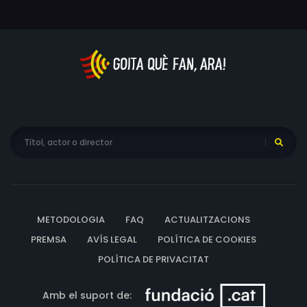
Definitiu referent al Concert. Tots a l'una, respectant
tant la pluralitat ideològica com el torn de paraula... si
és que això és possible. La clau està en els matisos. Una
proposta que qüestiona amb humor el concepte mateix
de participació.
METODOLOGIA
FAQ
ACTUALITZACIONS
PREMSA
AVÍS LEGAL
POLÍTICA DE COOKIES
POLÍTICA DE PRIVACITAT
Amb el suport de: