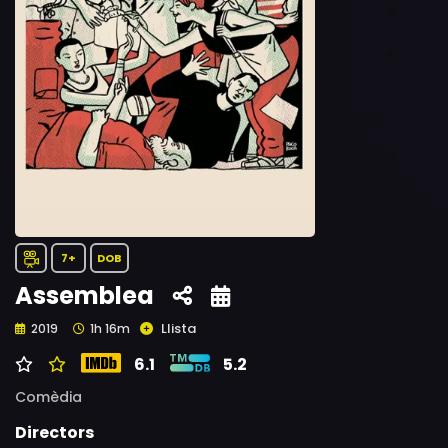
7+
DOB
Assemblea
Llista
2019
1h 16m
6.1
5.2
Comèdia
Directors