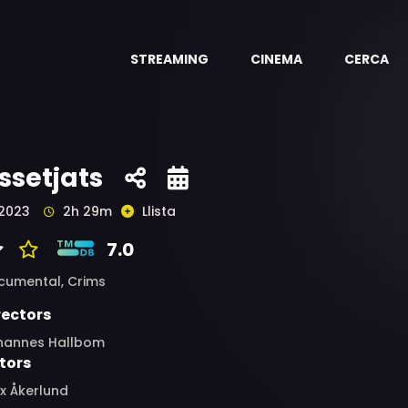
STREAMING
CINEMA
CERCA
ssetjats
2023
2h 29m
Llista
7.0
cumental,
Crims
rectors
hannes Hallbom
tors
ix Åkerlund