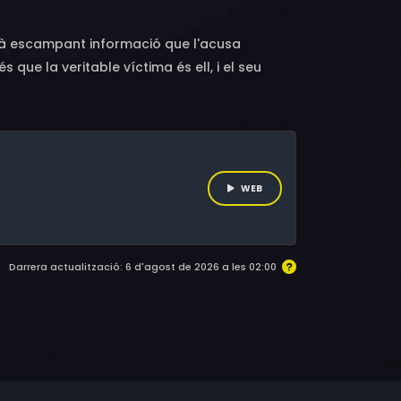
stà escampant informació que l'acusa
 que la veritable víctima és ell, i el seu
darrere de tot això? Què ha fet en Felix i com
WEB
Darrera actualització: 6 d'agost de 2026 a les 02:00