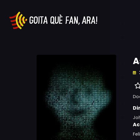
A
Do
Di
Jo
Ac
Fel