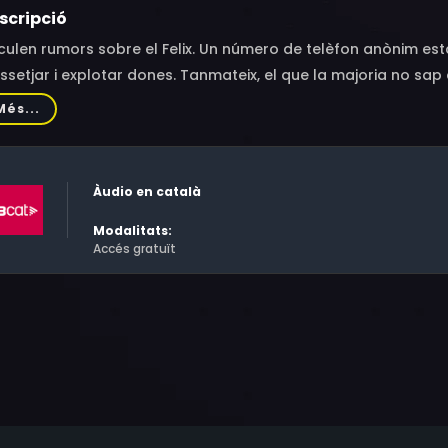
scripció
culen rumors sobre el Felix. Un número de telèfon anònim e
ssetjar i explotar dones. Tanmateix, el que la majoria no sap és
etjador amenaça no parar fins a destruir-li la vida. Qui està 
Més...
t aturar-ho?
Àudio en català
Modalitats:
Accés gratuït