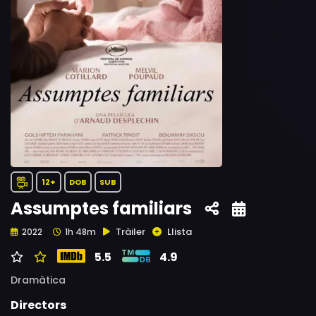
12+
DOB
SUB
Assumptes familiars
Tràiler
Llista
2022
1h 48m
5.5
4.9
Dramàtica
Directors