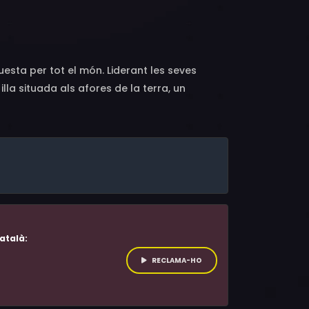
Atmen Kelif, Jean Rochefort, Gérard Jugnot,
 Ulloa, Javivi, Götz Otto, Stéphane De Groodt,
h
esta per tot el món. Liderant les seves
illa situada als afores de la terra, un
 Obèlix travessaran el Canal de la Manxa, que
 una mà al seu poble amic i salvar als seus
atalà:
RECLAMA-HO