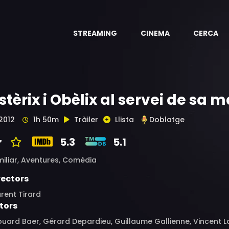
STREAMING
CINEMA
CERCA
stèrix i Obèlix al servei de sa 
2012
1h 50m
Tràiler
Llista
Doblatge
5.3
5.1
iliar,
Aventures,
Comèdia
rectors
rent Tirard
tors
uard Baer, Gérard Depardieu, Guillaume Gallienne, Vincent Lac