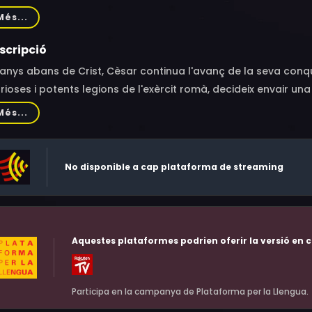
herine Deneuve, Charlotte Le Bon, Bouli Lanners, Dany Boon, 
Més...
a Zingaretti, Filippo Timi, Niccolò Senni, Neri Marcorè, Tristán
lle Jeantet, Christophe Denis, Jacques Herlin, Laura Boujena
scripció
anys abans de Crist, Cèsar continua l'avanç de la seva conqu
rioses i potents legions de l'exèrcit romà, decideix envair una 
teriós país anomenat Britannia. En aquesta història Astèrix i
Més...
ix França amb les illes britàniques, amb la finalitat de donar
tadans de l'assetjament de les milícies romanes.
No disponible a cap plataforma de streaming
Aquestes plataformes podrien oferir la versió en c
Participa en la campanya de Plataforma per la Llengua.