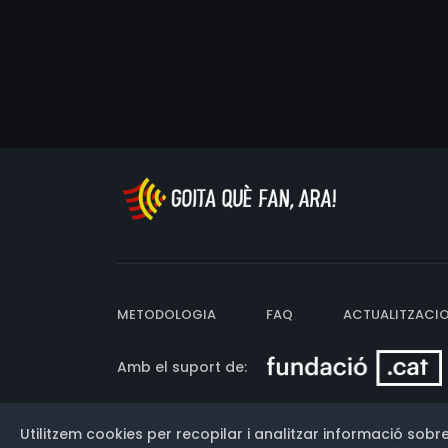
METODOLOGIA
FAQ
ACTUALITZACI
Amb el suport de:
Utilitzem cookies per recopilar i analitzar informació sobre
Versió: 3.13.0.202607011342