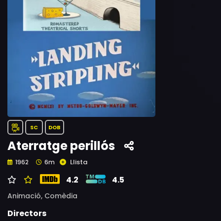
SC
DOB
Aterratge perillós
Llista
1962
6m
4.2
4.5
Animació,
Comèdia
Directors