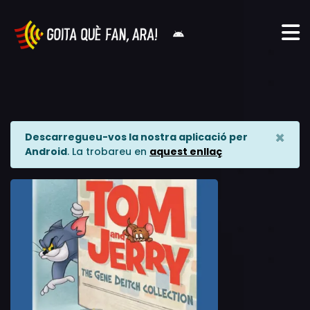
×
Descarregueu-vos la nostra aplicació per
Android
. La trobareu en
aquest enllaç