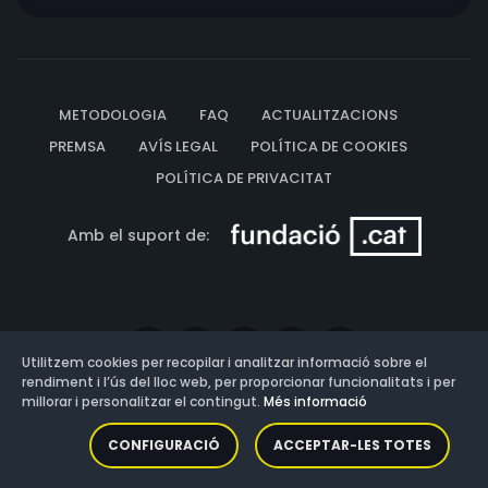
METODOLOGIA
FAQ
ACTUALITZACIONS
PREMSA
AVÍS LEGAL
POLÍTICA DE COOKIES
POLÍTICA DE PRIVACITAT
Amb el suport de:
Utilitzem cookies per recopilar i analitzar informació sobre el
rendiment i l’ús del lloc web, per proporcionar funcionalitats i per
millorar i personalitzar el contingut.
Més informació
Versió: 3.13.0.202607011342
CONFIGURACIÓ
ACCEPTAR-LES TOTES