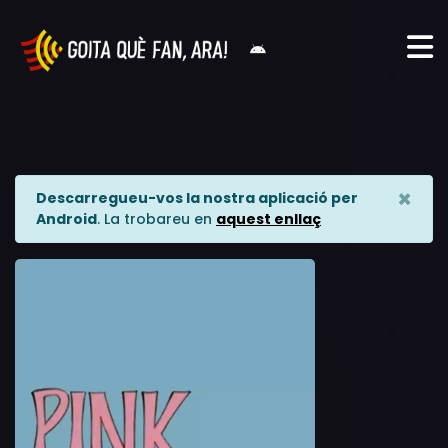
×
Descarregueu-vos la nostra aplicació per
Android
. La trobareu en
aquest enllaç