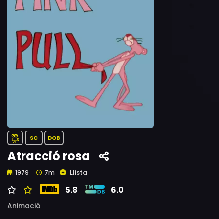
SC
DOB
Atracció rosa
Llista
1979
7m
5.8
6.0
Animació