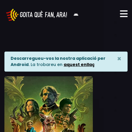
×
Descarregueu-vos la nostra aplicació per
Android
. La trobareu en
aquest enllaç