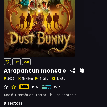
16+
SUB
Atrapant un monstre
Tràiler
Llista
2025
1h 46m
6.5
6.7
Acció,
Dramàtica,
Terror,
Thriller,
Fantasia
Directors