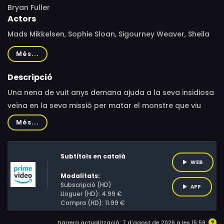
Bryan Fuller
Actors
Mads Mikkelsen, Sophie Sloan, Sigourney Weaver, Sheila
Atim, David Dastmalchian, Rebecca Henderson, Line
Més...
Kruse, Caspar Phillipson, Armond Willis, Rea Milla, Tibor
Szauerwein, Sute Zhao, Tao Jia, Hisham Omer, Inotay
Descripció
Ákos, Roland Szóka, Nóra Trokán, Ferenc Kovács,
Una nena de vuit anys demana ajuda a la seva insidiosa
Narantsogt Tsogtsaikhan, Ákos Szalai, Bence Ferenczi,
veïna en la seva missió per matar el monstre que viu
Altamiro Junior Jubilee
sota el seu llit, el qual, segons ella, va devorar la seva
Més...
família.
Subtítols en català
WEB
Modalitats:
Subscripció (HD)
APP
Lloguer (HD): 4.99 €
Compra (HD): 11.99 €
Darrera actualització: 7 d'agost de 2026 a les 15:59