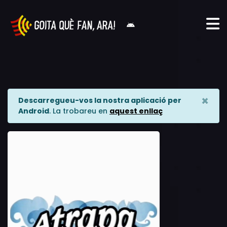
×
Descarregueu-vos la nostra aplicació per
Android
. La trobareu en
aquest enllaç