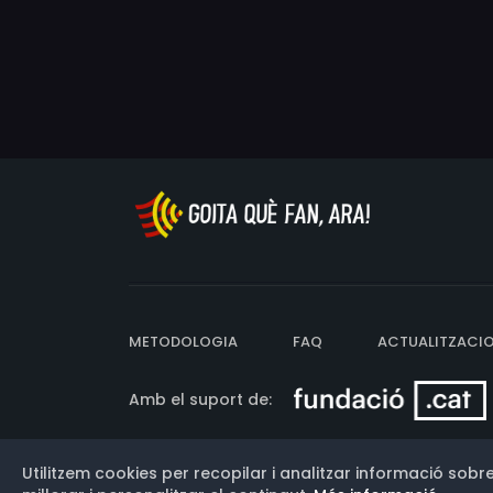
METODOLOGIA
FAQ
ACTUALITZACI
Amb el suport de:
Utilitzem cookies per recopilar i analitzar informació sobre
Versió: 3.13.0.202607011342