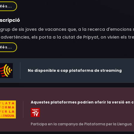
x Feldman, Milutin Milošević, Kristof Konrad, Pasha D. Lychnikoff
Més...
đević, Ivan Jović Ikac, Zinaida Dedakin, Ivana Milutinović, Jay
aton Mpougas
scripció
grup de sis joves de vacances que, a la recerca d'emocions 
 advertències, els porta a la ciutat de Pripyat, on vivien els 
una ciutat deserta des del desastre, fa més de vint-i-cinc a
Més...
loració de la ciutat abandonada, els membres del grup es tr
an sols...
No disponible a cap plataforma de streaming
Aquestes plataformes podrien oferir la versió en c
Participa en la campanya de Plataforma per la Llengua.