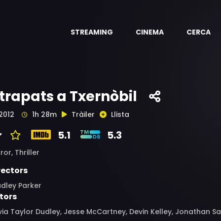
STREAMING
CINEMA
CERCA
trapats a Txernòbil
2012
1h 28m
Tràiler
Llista
5.1
5.3
ror,
Thriller
rectors
dley Parker
tors
via Taylor Dudley, Jesse McCartney, Devin Kelley, Jonathan Sad