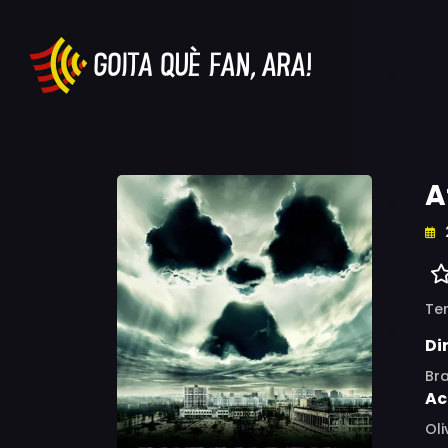
A
Ter
Di
Bra
Ac
Oli