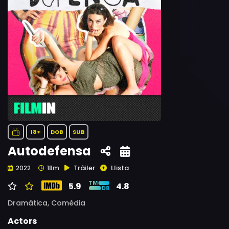
18+
DOB
SUB
Autodefensa
Tràiler
Llista
2022
18m
5.9
4.8
Dramàtica,
Comèdia
Actors