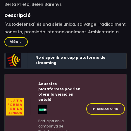
Berta Prieto, Belén Barenys
Descripció
"Autodefensa" és una sèrie única, salvatge i radicalment
honesta, premiada internacionalment. Ambientada a
Barcelona, segueix les passes de dues amigues rebels i
Més...
decidides a travessar totes les línies vermelles
emocionals per descobrir qui són realment, en un món
No disponible a cap plataforma de
ple d'expectatives i frustracions, festes i excessos,
streaming
drames i un toc d'ansietat. Berta Prieto i Belén Barenys
es despullen emocionalment en una autoficció
Aquestes
descarnada i provocadora sobre sexe, amistat i
plataformes podrien
supervivència.
oferir la versió en
català:
RECLAMA-HO
Participa en la
campanya de