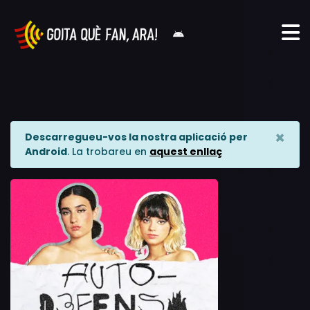
×
Descarregueu-vos la nostra aplicació per
Android
. La trobareu en
aquest enllaç