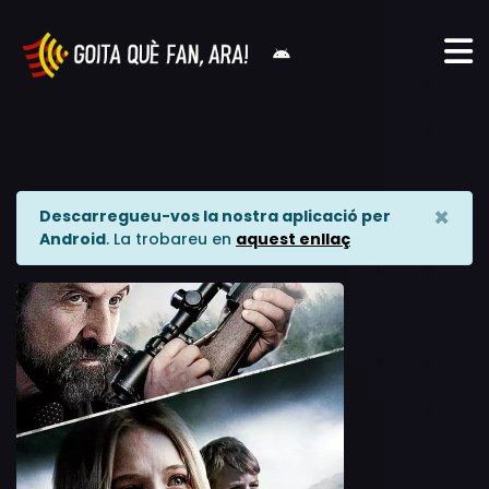
×
Descarregueu-vos la nostra aplicació per
Android
. La trobareu en
aquest enllaç