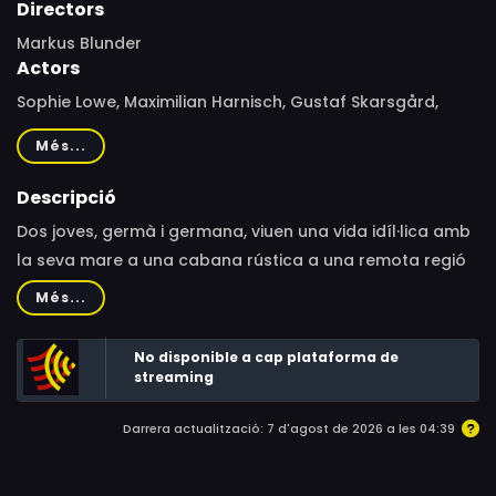
Directors
Markus Blunder
Actors
Sophie Lowe, Maximilian Harnisch, Gustaf Skarsgård,
Peter Stormare, Tim Morten Uhlenbrock, Annica Bejhed,
Més...
George Lenz, Nelly Gschwandtner, Julia Dietze, Hansa
Czypionka, Jonas Laux, Jacqueline Le Saunier,
Descripció
Margarethe Tiesel, Samuli Vauramo
Dos joves, germà i germana, viuen una vida idíl·lica amb
la seva mare a una cabana rústica a una remota regió
muntanyosa. Però quan la seva mare mor, queden a la
Més...
seva sort.
No disponible a cap plataforma de
streaming
Darrera actualització: 7 d'agost de 2026 a les 04:39