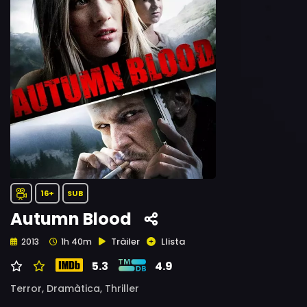
16+
SUB
Autumn Blood
Tràiler
Llista
2013
1h 40m
5.3
4.9
Terror,
Dramàtica,
Thriller