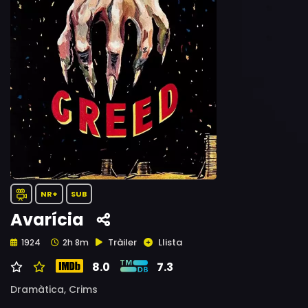
NR+
SUB
Avarícia
Tràiler
Llista
1924
2h 8m
8.0
7.3
Dramàtica,
Crims