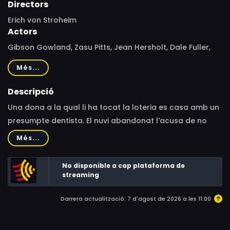
Directors
Erich von Stroheim
Actors
Gibson Gowland, Zasu Pitts, Jean Hersholt, Dale Fuller,
Tempe Pigott, Sylvia Ashton, Chester Conklin, Joan
Més...
Standing, Jack Curtis, James F. Fulton, Florence Gibson,
Cesare Gravina, Frank Hayes, Austen Jewell, Tiny Jones,
Descripció
Lillian Lawrence, Hughie Mack, Jack McDonald, Fanny
Una dona a la qual li ha tocat la loteria es casa amb un
Midgley, Lon Poff, S.S. Simon, Erich von Ritzau, Erich von
presumpte dentista. El nuvi abandonat l'acusa de no
Stroheim, James Wang, Max Tyron
tenir llicència per exercir com a tal. A causa d'això, el
Més...
matrimoni viu amb dificultats, però la dona estalvia
compulsivament. Finalment, l'avarícia i la gelosia
No disponible a cap plataforma de
desembocaran en tragèdia.
streaming
Darrera actualització: 7 d'agost de 2026 a les 11:00