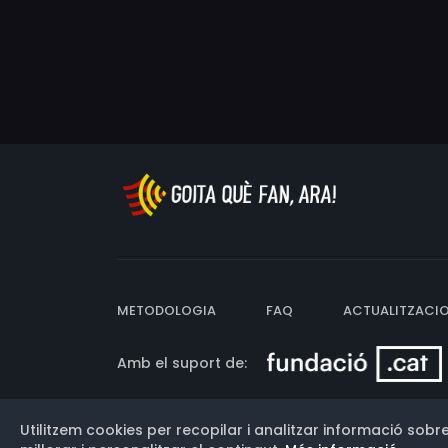
METODOLOGIA
FAQ
ACTUALITZACI
Amb el suport de:
Utilitzem cookies per recopilar i analitzar informació sobre
Versió: 3.13.0.202607011342