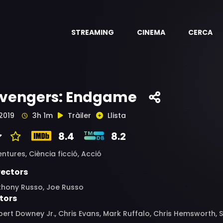
STREAMING
CINEMA
CERCA
vengers: Endgame
2019
3h 1m
Tràiler
Llista
8.4
8.2
entures,
Ciència ficció,
Acció
rectors
thony Russo, Joe Russo
tors
ert Downey Jr., Chris Evans, Mark Ruffalo, Chris Hemsworth,