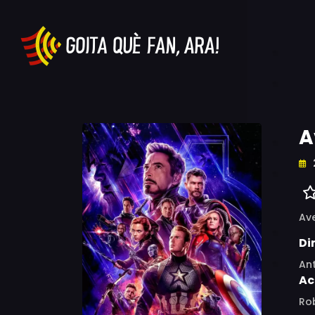
A
Av
Di
An
Ac
Rob