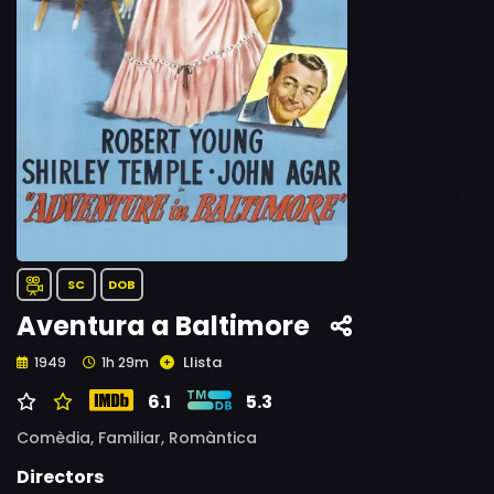
SC
DOB
Aventura a Baltimore
Llista
1949
1h 29m
6.1
5.3
Comèdia,
Familiar,
Romàntica
Directors