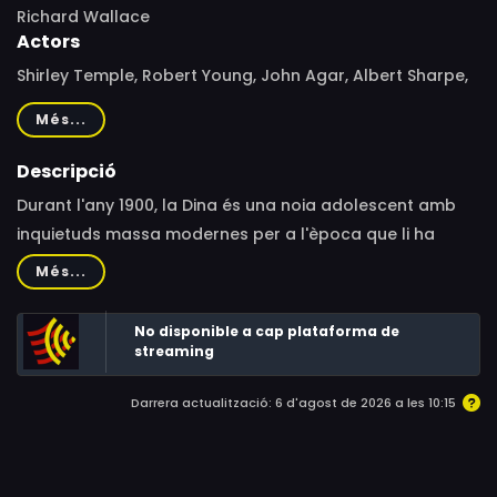
Richard Wallace
Actors
Shirley Temple, Robert Young, John Agar, Albert Sharpe,
Josephine Hutchinson, Charles Kemper, Johnny Sands,
Més...
John Miljan, Norma Varden, Carol Brannon, Charles
Smith, Josephine Whittell, Patti Brady, Gregory Marshall,
Descripció
Patsy Creighton
Durant l'any 1900, la Dina és una noia adolescent amb
inquietuds massa modernes per a l'època que li ha
tocat de viure. Aficionada al budisme, busca la "llum" ia
Més...
més és una fervent defensora del dret al vot de les
dones. L'actitud rebel de la noia té molt preocupats el
No disponible a cap plataforma de
nuvi i el pare de la Dina, que uniran esforços per intentar
streaming
suavitzar les idees extremistes de la noia, tasca gens
Darrera actualització: 6 d'agost de 2026 a les 10:15
senzilla, ja que la Dina és una noia de conviccions fortes.