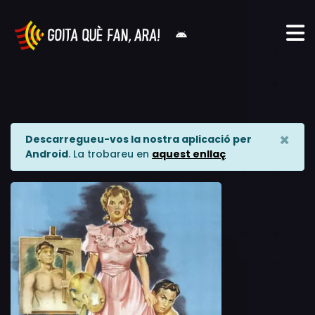
×
Descarregueu-vos la nostra aplicació per
Android
. La trobareu en
aquest enllaç