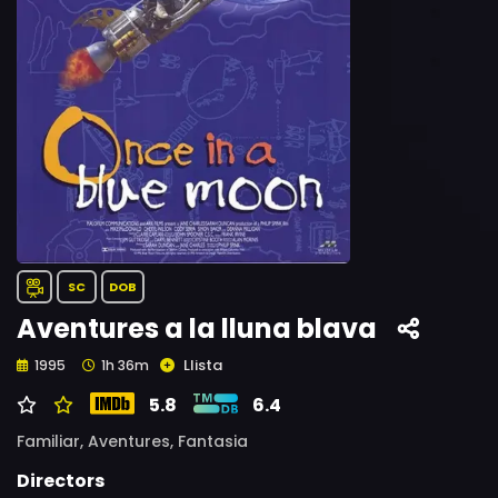
SC
DOB
Aventures a la lluna blava
Llista
1995
1h 36m
5.8
6.4
Familiar,
Aventures,
Fantasia
Directors