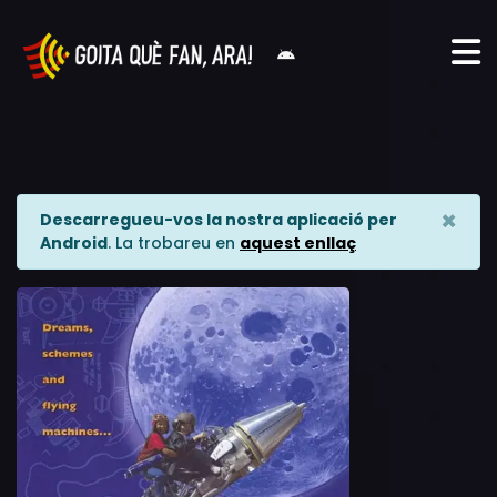
×
Descarregueu-vos la nostra aplicació per
Android
. La trobareu en
aquest enllaç