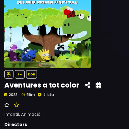
7+
DOB
Aventures a tot color
Llista
2022
56m
Infantil,
Animació
Directors