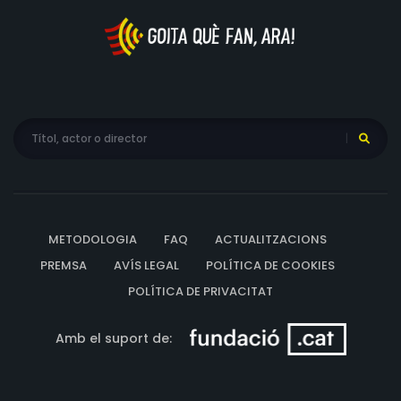
L’escola de la Mahalle (Mahalle’s school); Akshay Ingle;
Índia; 2021; 10’; marathi- A la natura (Dans la nature),
Marcel Barelli, Suïssa, 2021, 5’15’’; francè
METODOLOGIA
FAQ
ACTUALITZACIONS
PREMSA
AVÍS LEGAL
POLÍTICA DE COOKIES
POLÍTICA DE PRIVACITAT
Amb el suport de: