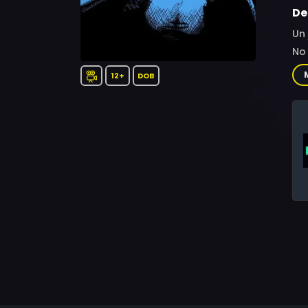
De
Un 
No 
12+
DOB