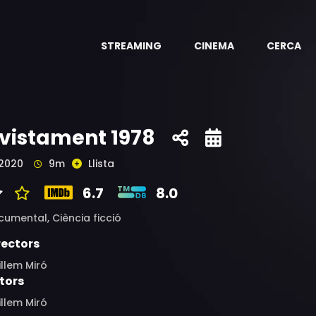
STREAMING
CINEMA
CERCA
vistament 1978
2020
9m
Llista
6.7
8.0
cumental,
Ciència ficció
rectors
llem Miró
tors
llem Miró