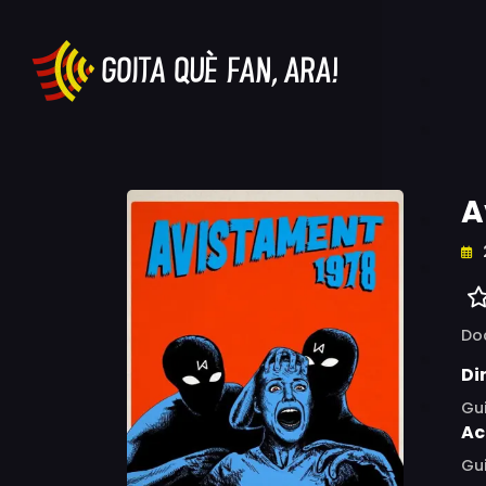
A
Do
Di
Gui
Ac
Gui