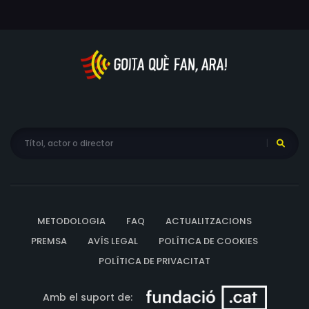
filmats amb un bellesa inoblidable. Un híbrid entre la
realitat i la ficció que denúncia els efectes del canvi
climàtic.
METODOLOGIA
FAQ
ACTUALITZACIONS
PREMSA
AVÍS LEGAL
POLÍTICA DE COOKIES
POLÍTICA DE PRIVACITAT
Amb el suport de: