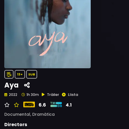
13+
SUB
Aya
Tràiler
Llista
2022
1h 30m
6.6
4.1
Documental,
Dramàtica
Directors