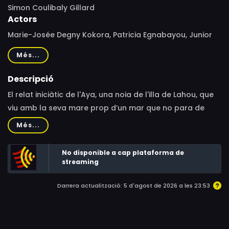
Simon Coulibaly Gillard
Actors
Marie-Josée Degny Kokora, Patricia Egnabayou, Junior
Asse, Mariam Traoré, Eli Kokora
Més...
Descripció
El relat iniciàtic de l'Aya, una noia de l'illa de Lahou, que
viu amb la seva mare prop d’un mar que no para de
pujar i es va menjant la seva terra.A l'illa de Lahou, a
Més...
Costa d’Ivori, l’Aya i la seva mare són víctimes de
l’escalfament global provocat pels països del nord. El
No disponible a cap plataforma de
nivell del mar va pujant a poc a poc i obliga als
streaming
habitants de l’illa a abandonar la seva terra. A l’illa
Darrera actualització: 5 d'agost de 2026 a les 23:53
només hi queda un poble, alguns vaixells de pesca i un
cementiri condemnats a desaparèixer sota l'aigua. Una
història universal amb una protagonista magnètica i
vitalista. El relat iniciàtic de l’Aya i el seu primer amor són