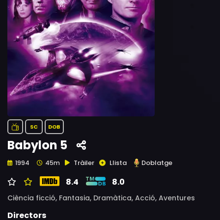
SC
DOB
Babylon 5
Tràiler
Llista
Doblatge
1994
45m
8.4
8.0
Ciència ficció,
Fantasia,
Dramàtica,
Acció,
Aventures
Directors