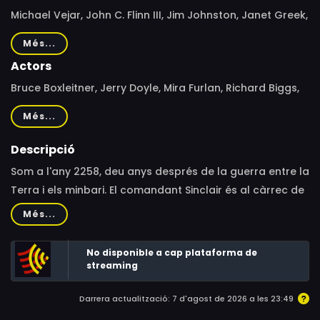
Michael Vejar, John C. Flinn III, Jim Johnston, Janet Greek,
David J. Eagle
Més...
Actors
Bruce Boxleitner, Jerry Doyle, Mira Furlan, Richard Biggs,
Andreas Katsulas, Peter Jurasik, Stephen Furst, Bill Mumy,
Més...
Tracy Scoggins, Patricia Tallman, Jeff Conaway
Descripció
Som a l'any 2258, deu anys després de la guerra entre la
Terra i els minbari. El comandant Sinclair és al càrrec de
l'estació espacial Babylon 5, un gegantesc cilindre de
Més...
més de cinc kilòmetres de llargada que es troba en
l'òrbita d'un planeta, en una zona neutral. És un lloc de
No disponible a cap plataforma de
trobada per a comerciants i diplomàtics, rodamons i
streaming
buscafortunes. El comandant Sinclair, i més endavant el
Darrera actualització: 7 d'agost de 2026 a les 23:49
capità Sheridan, han d'establir equilibris entre les