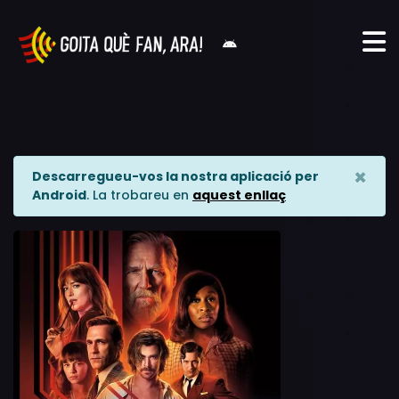
×
Descarregueu-vos la nostra aplicació per
Android
. La trobareu en
aquest enllaç