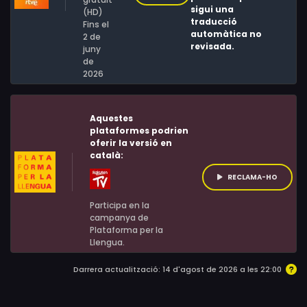
sigui una
(HD)
traducció
Fins el
automàtica no
2 de
revisada.
juny
de
2026
Aquestes
plataformes podrien
oferir la versió en
català:
RECLAMA-HO
Participa en la
campanya de
Plataforma per la
Llengua.
Darrera actualització: 14 d'agost de 2026 a les 22:00