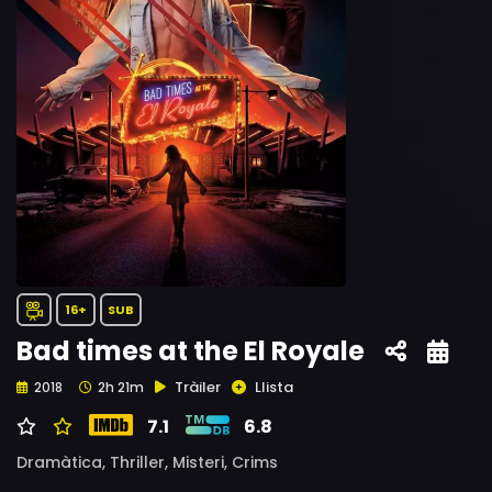
16+
SUB
Bad times at the El Royale
Tràiler
Llista
2018
2h 21m
7.1
6.8
Dramàtica,
Thriller,
Misteri,
Crims