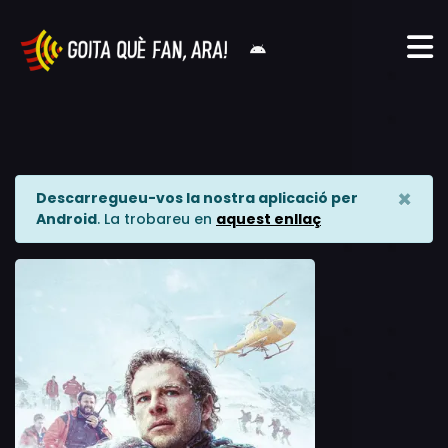
×
Descarregueu-vos la nostra aplicació per
Android
. La trobareu en
aquest enllaç