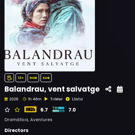
12+
DOB
SUB
Balandrau, vent salvatge
Tràiler
Llista
2026
1h 46m
6.7
7.0
Dramàtica,
Aventures
Directors