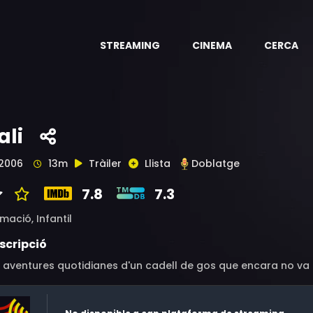
STREAMING
CINEMA
CERCA
ali
2006
13m
Tràiler
Llista
Doblatge
7.8
7.3
imació,
Infantil
scripció
 aventures quotidianes d'un cadell de gos que encara no va a