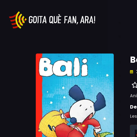
B
An
De
Les