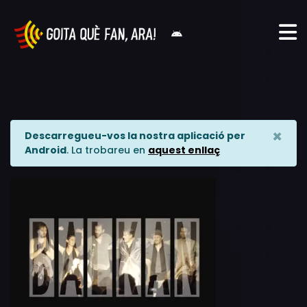
×
Descarregueu-vos la nostra aplicació per
Android
. La trobareu en
aquest enllaç