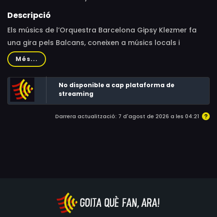
Descripció
Els músics de l’Orquestra Barcelona Gipsy Klezmer fa
una gira pels Balcans, coneixen a músics locals i
exploren les arrels de la seva pròpia música.
Més...
No disponible a cap plataforma de
streaming
Darrera actualització: 7 d'agost de 2026 a les 04:21