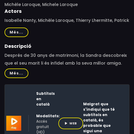
Michèle Laroque, Michele Laroque
Actors
Isabelle Nanty, Michèle Laroque, Thierry Lhermitte, Patrick
Timsit, Jeanne Balibar, Antoine Duléry, Sofiane Chalal,
Més...
Michele Laroque, Armelle, Laurent Spielvogel, Alysson
Paradis, Florence Muller, Jean-Hugues Anglade, Frank
Descripció
Cicurel, Virginia Anderson, Jérôme Keen, Nicky Marbot,
Després de 30 anys de matrimoni, la Sandra descobreix
Nicolas Delys, Michèle Clément, Ludovic Locoche
que el seu marit li és infidel amb la seva millor amiga.
Per això, trenca la relació amb ell de manera immediata
Més...
i torna a la casa de la seva infantesa, on viu la seva
germana. La convivència no serà fàcil, però hi ha una
Subtítols
cosa que les uneix: la dansa...
en
Malgrat que
català
s'indiqui que té
subtítols en
Modalitats:
català, és
Accés
WEB
probable que
gratuït
sigui una
(HD)