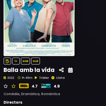
1+
DOB
SUB
Balla amb la vida
Tràiler
Llista
2022
1h 45m
4.7
4.9
Comèdia,
Dramàtica,
Romàntica
Directors