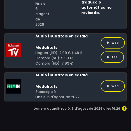
traducció
Fins el
automàtica no
6
revisada.
d'agost
de
2026
Àudio i subtítols en català
WEB
Modalitats:
Lloguer (HD): 2.99 € / 48 H.
APP
Compra (SD): 5.99 €
Compra (HD): 7.99 €
Àudio i subtítols en català
Modalitats:
WEB
Subscripció
Fins el 5 d'agost de 2027
Darrera actualització: 8 d'agost de 2026 a les 16:26