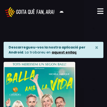
×
Descarregueu-vos la nostra aplicació per
Android
. La trobareu en
aquest enllaç