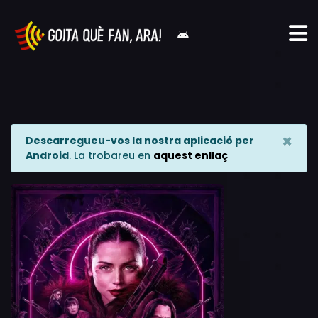
×
Descarregueu-vos la nostra aplicació per
Android
. La trobareu en
aquest enllaç