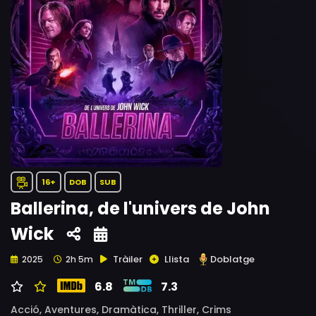
16+
DOB
SUB
Ballerina, de l'univers de John
Wick
Tràiler
Llista
Doblatge
2025
2h 5m
6.8
7.3
Acció,
Aventures,
Dramàtica,
Thriller,
Crims