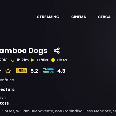
STREAMING
CINEMA
CERCA
amboo Dogs
2018
1h 21m
Tràiler
Llista
5.2
4.3
amàtica
rectors
avn
tors
 Cortez, William Buenavente, Ron Capinding, Jess Mendoza, S