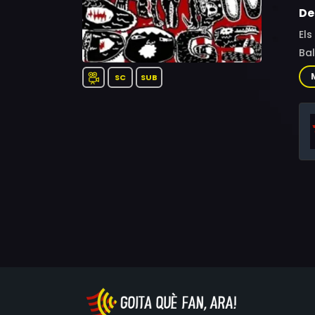
De
Els
Bal
SC
SUB