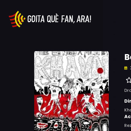
B
Dr
Di
Kh
Ac
Rez