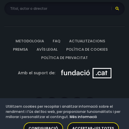
METODOLOGIA
FAQ
ACTUALITZACIONS
PREMSA
AVÍS LEGAL
POLÍTICA DE COOKIES
POLÍTICA DE PRIVACITAT
Amb el suport de:
Utilitzem cookies per recopilar i analitzar informació sobre el
rendiment i l’ús del lloc web, per proporcionar funcionalitats i per
millorar i personalitzar el contingut.
Més informació
Versió: 3.13.0.202607011342
CONFIGURACIÓ
ACCEPTAR-LES TOTES