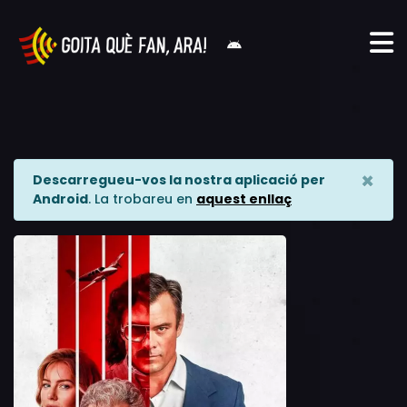
×
Descarregueu-vos la nostra aplicació per
Android
. La trobareu en
aquest enllaç