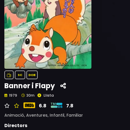
SC
DOB
Banner i Flapy
Llista
1979
30m
6.8
7.8
Animació,
Aventures,
Infantil,
Familiar
Directors