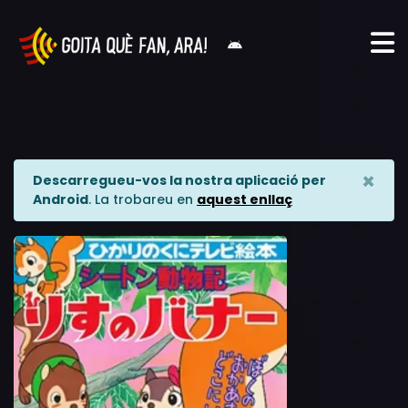
×
Descarregueu-vos la nostra aplicació per
Android
. La trobareu en
aquest enllaç