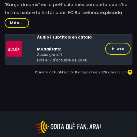
"Barça dreams" és la pel·lícula més completa que s'ha
fet mai sobre la història del FC Barcelona, explicada
pels protagonistes que l'han convertit en el millor club
Més...
de futbol del món i han forjat la famosa llegenda de
"Més que un club".
Àudio i subtítols en català
Modalitats:
WEB
Accés gratuït
Fins el 8 d'octubre de 2040
Darrera actualització: 8 d'agost de 2026 a les 16:00