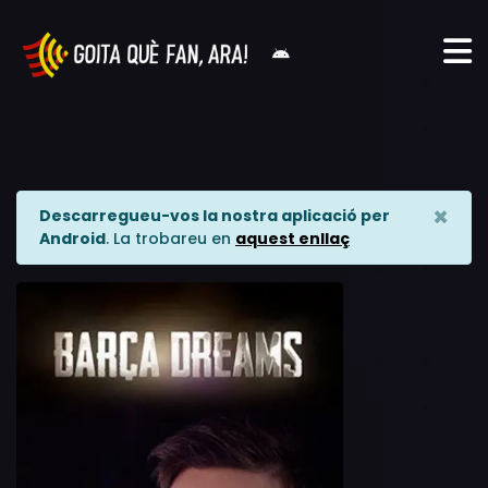
×
Descarregueu-vos la nostra aplicació per
Android
. La trobareu en
aquest enllaç