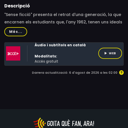
Descripció
"Sense ficció" presenta el retrat d'una generació, la que
encarnen els estudiants que, l'any 1962, tenen uns ideals
democràtics que no casen amb la dictadura de Franco.
Més...
A partir del moviment estudiantil originat en solidaritat
amb els miners asturians que, llavors, estaven en vaga,
Àudio i subtítols en català
el documental escolta el testimoni dels estudiants, que
WEB
Modalitats:
parlen de la repressió a la qual van ser sotmesos, i
Accés gratuït
sobre els quals plana l'ombra sinistra dels seus
Darrera actualització: 6 d'agost de 2026 a les 02:00
torturadors: els germans Creix.