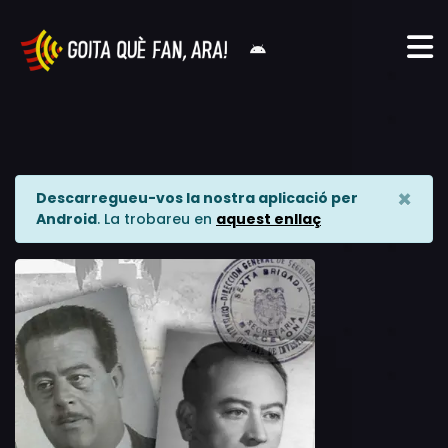
×
Descarregueu-vos la nostra aplicació per
Android
. La trobareu en
aquest enllaç