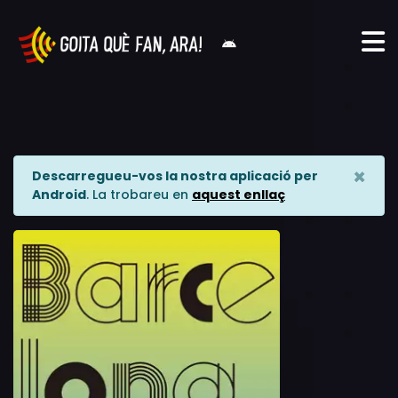
×
Descarregueu-vos la nostra aplicació per
Android
. La trobareu en
aquest enllaç