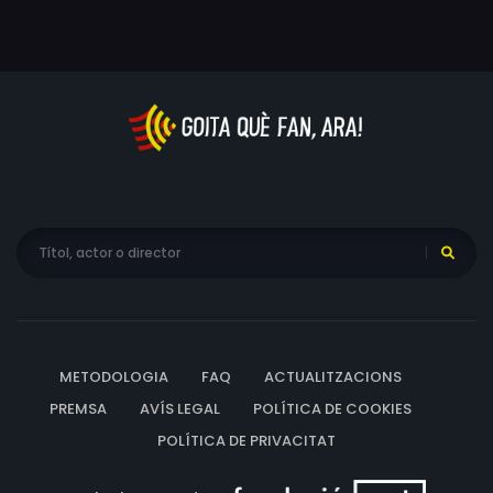
línies mestres de qualsevol projecte que pretengui
abordar el desenvolupament de la ciutat en un entorn
de societat digital i d’emergència climàtica: la dimensió
metropolitana, la capacitat d’atreure talent i fomentar
l’emprenedoria i la innovació, el complex problema de
l’habitatge, la necessària sostenibilitat i l’ineludible repte
de la inclusió. Mai havia estat tan necessari un nou
urbanisme per a una nova ciutat oberta al talent,
sostenible i que aprofiti totes les seves oportunitats
METODOLOGIA
FAQ
ACTUALITZACIONS
PREMSA
AVÍS LEGAL
POLÍTICA DE COOKIES
POLÍTICA DE PRIVACITAT