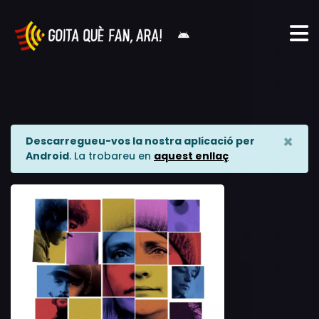
×
Descarregueu-vos la nostra aplicació per
Android
. La trobareu en
aquest enllaç