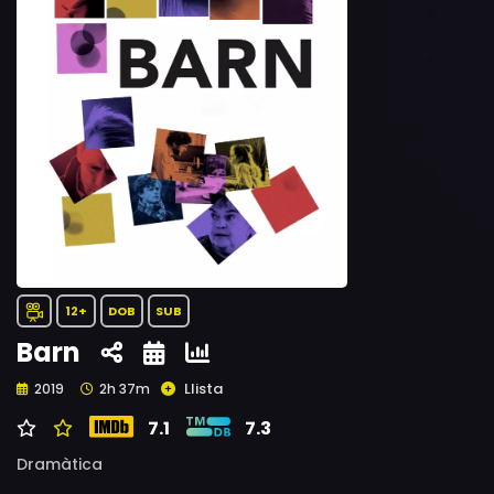
12+
DOB
SUB
Barn
Llista
2019
2h 37m
7.1
7.3
Dramàtica