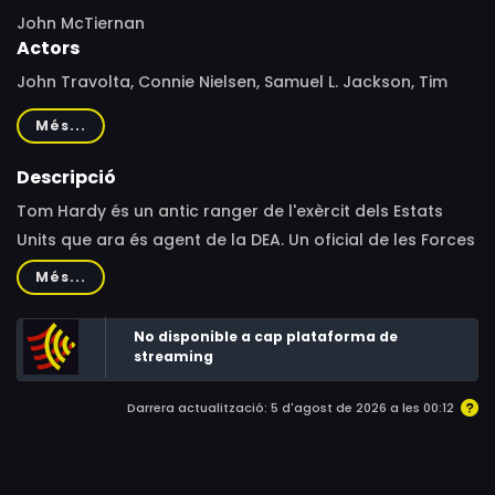
John McTiernan
Actors
John Travolta, Connie Nielsen, Samuel L. Jackson, Tim
Daly, Giovanni Ribisi, Brian Van Holt, Taye Diggs, Dash
Més...
Mihok, Cristián de la Fuente, Roselyn Sánchez, Harry
Connick Jr., Margaret Travolta, Dena Johnston, Nick
Descripció
Loren, Cliff Fleming, Steven Maye, Jonathan Rau, Tait
Tom Hardy és un antic ranger de l'exèrcit dels Estats
Ruppert, Timothy S. Wester, Chris Byrne, Curtis Ricks,
Units que ara és agent de la DEA. Un oficial de les Forces
Charles L. Fails
Especials de l'exèrcit i alguns dels seus soldats han
Més...
desaparegut misteriosament enmig d'un huracà mentre
feien unes maniobres rutinàries. Apareixen només dos
No disponible a cap plataforma de
supervivents, però no volen col·laborar amb la capitana
streaming
Julia Osborne de la policia militar. El coronel Bill Styles,
Darrera actualització: 5 d'agost de 2026 a les 00:12
comandant de la base dels desapareguts, li demanarà
ajuda al seu antic amic Tom Hardy.