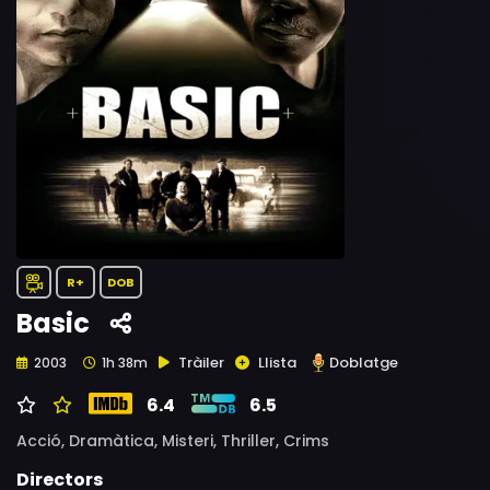
R+
DOB
Basic
Tràiler
Llista
Doblatge
2003
1h 38m
6.4
6.5
Acció,
Dramàtica,
Misteri,
Thriller,
Crims
Directors