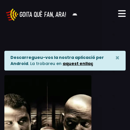
×
Descarregueu-vos la nostra aplicació per
Android
. La trobareu en
aquest enllaç