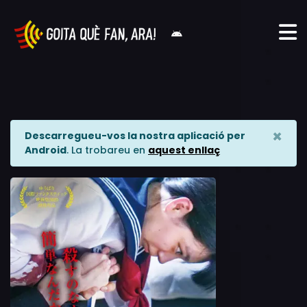
×
Descarregueu-vos la nostra aplicació per
Android
. La trobareu en
aquest enllaç