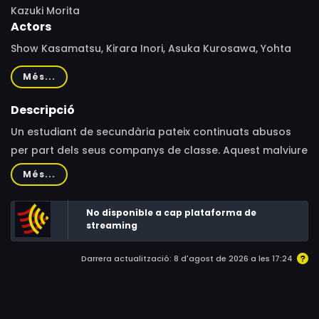
Kazuki Morita
Actors
Show Kasamatsu, Kirara Inori, Asuka Kurosawa, Yohta
Kawase, Houka Kinoshita
Més...
Descripció
Un estudiant de secundària pateix continuats abusos
per part dels seus companys de classe. Aquest malviure
canviarà radicalment quan es fa amic d'una noia amb
Més...
una curiosa afició: matar gent.
No disponible a cap plataforma de
streaming
Darrera actualització: 8 d'agost de 2026 a les 17:24