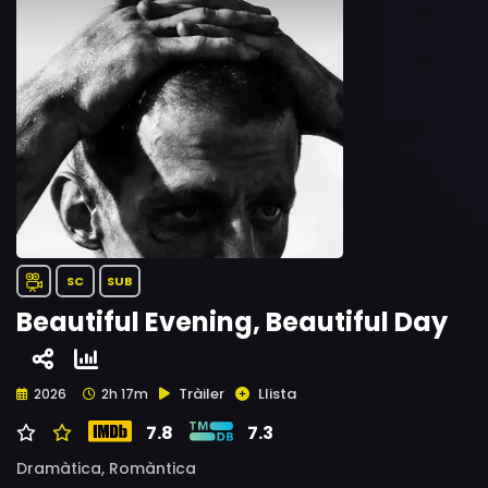
SC
SUB
Beautiful Evening, Beautiful Day
Tràiler
Llista
2026
2h 17m
7.8
7.3
Dramàtica,
Romàntica