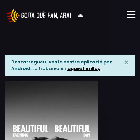
×
Descarregueu-vos la nostra aplicació per
Android
. La trobareu en
aquest enllaç