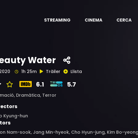
STREAMING
CINEMA
CERCA
eauty Water
2020
1h 25m
Tràiler
Llista
6.1
5.7
imació,
Dramàtica,
Terror
rectors
o Kyung-hun
tors
on Nam-sook, Jang Min-hyeok, Cho Hyun-jung, Kim Bo-yeong