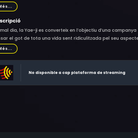
i-hyun, Park Sung-kwang, Jung Yoo-jung, Hwang Chang-yeon
Més...
scripció
mal dia, la Yae-ji es converteix en l’objectiu d’una campanya d
sar el got de tota una vida sent ridiculitzada pel seu aspecte.
va Beauty Water, un producte de maquillatge que permet model
Més...
itjat. Però el miracle estètic és només el principi d’un autènt
No disponible a cap plataforma de streaming