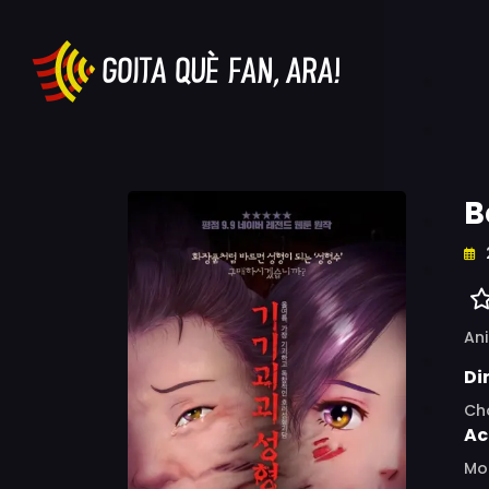
B
An
Di
Ch
Ac
Mo