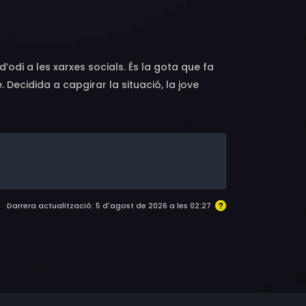
g
’odi a les xarxes socials. És la gota que fa
 Decidida a capgirar la situació, la jove
ar la pell fins assolir l’ideal de bellesa
ic malson per a la protagonista.
Darrera actualització: 5 d'agost de 2026 a les 02:27